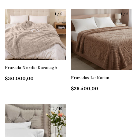
1
/
9
1
/
6
Frazada Nordic Kavanagh
Frazadas Le Karim
$30.000,00
$26.500,00
1
/
10