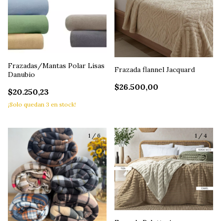
Frazadas/Mantas Polar Lisas
Frazada flannel Jacquard
Danubio
$26.500,00
$20.250,23
¡Solo quedan
3
en stock!
1
/
6
1
/
4