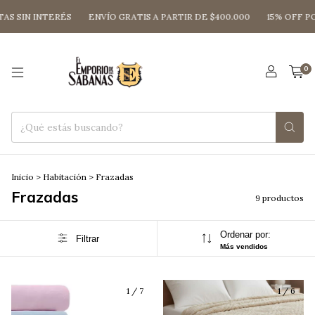
 SIN INTERÉS
ENVÍO GRATIS A PARTIR DE $400.000
15% OFF POR
0
Inicio
>
Habitación
>
Frazadas
Frazadas
9 productos
Ordenar por:
Filtrar
Más vendidos
1
/
7
1
/
6