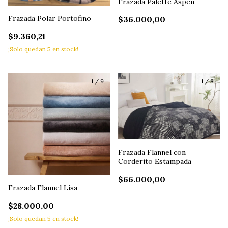
Frazada Palette Aspen
Frazada Polar Portofino
$36.000,00
$9.360,21
¡Solo quedan
5
en stock!
1
/
9
1
/
8
Frazada Flannel con
Corderito Estampada
$66.000,00
Frazada Flannel Lisa
$28.000,00
¡Solo quedan
5
en stock!