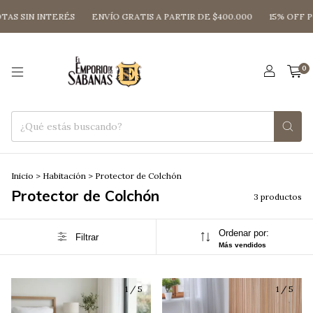
AS SIN INTERÉS
ENVÍO GRATIS A PARTIR DE $400.000
15% OFF P
0
Inicio
>
Habitación
>
Protector de Colchón
Protector de Colchón
3 productos
Ordenar por:
Filtrar
Más vendidos
1
/
5
1
/
5