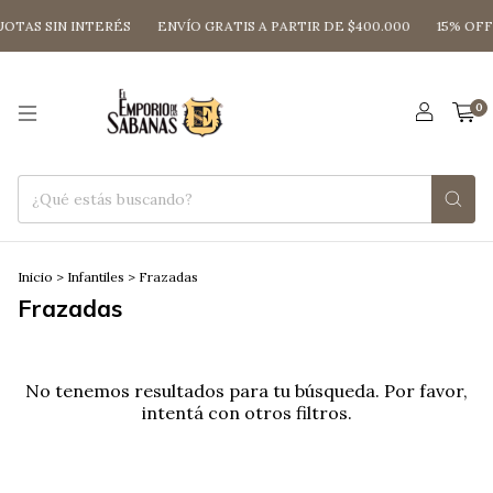
UOTAS SIN INTERÉS
ENVÍO GRATIS A PARTIR DE $400.000
15% OFF
0
Inicio
>
Infantiles
>
Frazadas
Frazadas
No tenemos resultados para tu búsqueda. Por favor,
intentá con otros filtros.