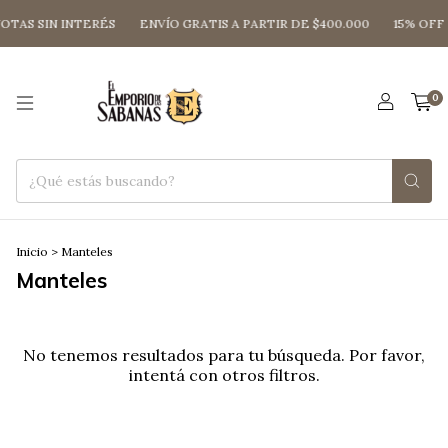
OTAS SIN INTERÉS
ENVÍO GRATIS A PARTIR DE $400.000
15% OFF
0
Inicio
>
Manteles
Manteles
No tenemos resultados para tu búsqueda. Por favor,
intentá con otros filtros.